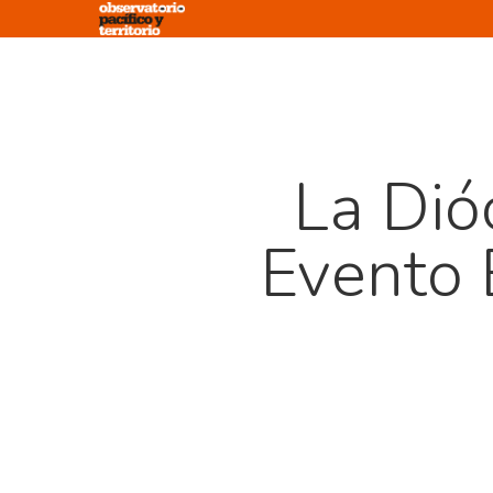
Skip
to
main
content
La Dió
Evento 