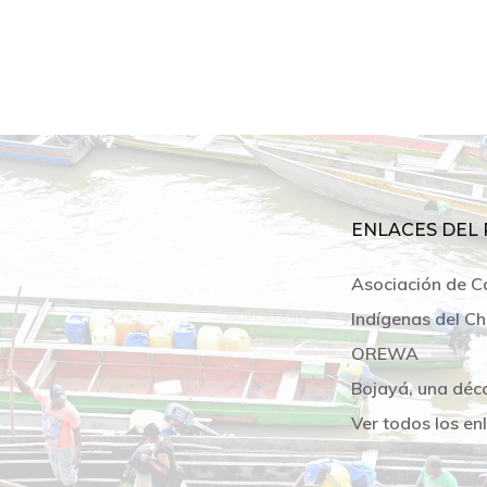
ENLACES DEL 
Asociación de C
Indígenas del Ch
OREWA
Bojayá, una déc
Ver todos los en