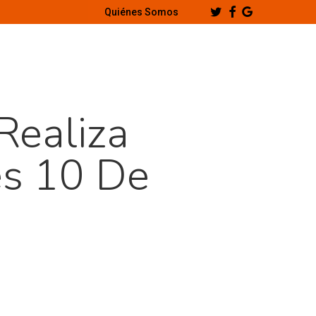
Twitter
Facebook
Google-
Quiénes Somos
Plus
Realiza
es 10 De