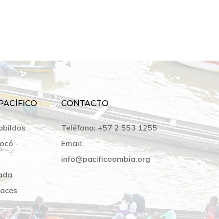
PACÍFICO
CONTACTO
abildos
Teléfono:
+57 2 553 1255
ocó -
Email:
info@pacificoombia.org
ada
laces