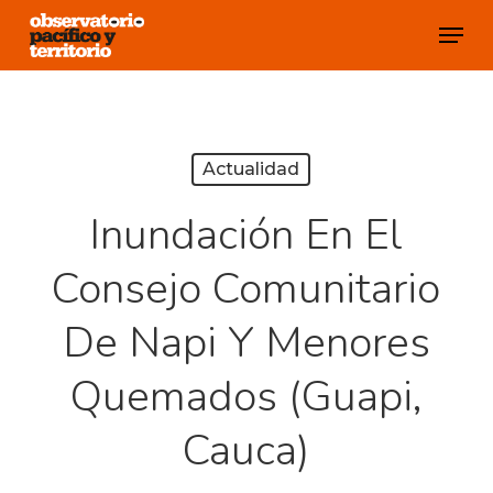
Skip
Menu
to
Close
main
Menu
content
Actualidad
Inundación En El
Consejo Comunitario
De Napi Y Menores
Quemados (Guapi,
Cauca)