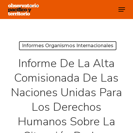
Skip
Menu
to
Close
main
Menu
content
Informes Organismos Internacionales
Informe De La Alta
Comisionada De Las
Naciones Unidas Para
Los Derechos
Humanos Sobre La