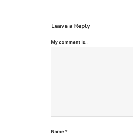
Leave a Reply
My comment is..
Name
*