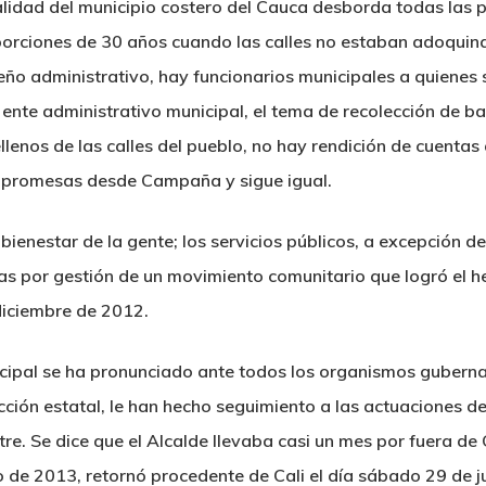
alidad del municipio costero del Cauca desborda todas las p
porciones de 30 años cuando las calles no estaban adoquina
eño administrativo, hay funcionarios municipales a quienes
 ente administrativo municipal, el tema de recolección de 
lenos de las calles del pueblo, no hay rendición de cuenta
 promesas desde Campaña y sigue igual.
l bienestar de la gente; los servicios públicos, a excepción de
ras por gestión de un movimiento comunitario que logró el h
 diciembre de 2012.
cipal se ha pronunciado ante todos los organismos guberna
ión estatal, le han hecho seguimiento a las actuaciones de
e. Se dice que el Alcalde llevaba casi un mes por fuera de 
o de 2013, retornó procedente de Cali el día sábado 29 de j