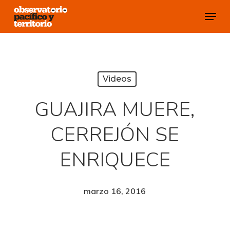
Skip
Menu
to
Close
main
Menu
content
Videos
GUAJIRA MUERE,
CERREJÓN SE
ENRIQUECE
marzo 16, 2016