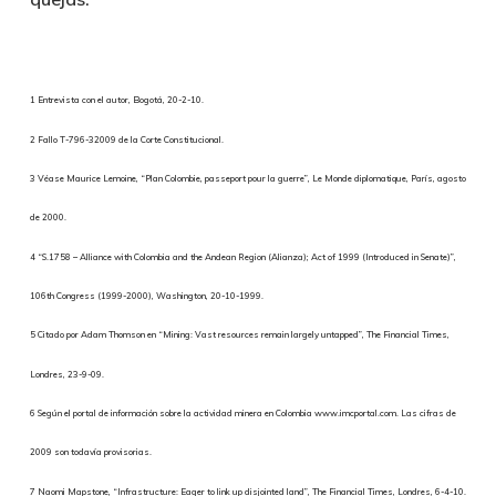
1 Entrevista con el autor, Bogotá, 20-2-10.
2 Fallo T-796-32009 de la Corte Constitucional.
3 Véase Maurice Lemoine, “Plan Colombie, passeport pour la guerre”, Le Monde diplomatique, París, agosto
de 2000.
4 “S.1758 – Alliance with Colombia and the Andean Region (Alianza); Act of 1999 (Introduced in Senate)”,
106th Congress (1999-2000), Washington, 20-10-1999.
5 Citado por Adam Thomson en “Mining: Vast resources remain largely untapped”, The Financial Times,
Londres, 23-9-09.
6 Según el portal de información sobre la actividad minera en Colombia www.imcportal.com. Las cifras de
2009 son todavía provisorias.
7 Naomi Mapstone, “Infrastructure: Eager to link up disjointed land”, The Financial Times, Londres, 6-4-10.