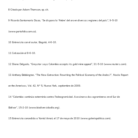
8 Citado por Adam Thomson, op. cit.
9 Ricardo Santamaría Daza, “Se dispara la ‘fiebre’ del oro en diversas regiones del país”, 9-5-10
(www.portafolio.com.co).
10 Entrevista con el autor, Bogotá, 4-6-10.
11 Cotización al 8-6-10.
12 Diana Delgado, “Greystar says Colombia accepts its gold mine appeal”, 31-5-10 (www.reuters.com).
13 Anthony Bebbington, “The New Extraction: Rewriting the Political Economy of the Andes?”, Nacla Report
on the Americas, Vol. 42, N° 5, Nueva York, septiembre de 2009.
14 “Colombia: continúa exterminio contra Fedeagromisbol. Asesinan a dos agromineros en el Sur de
Bolívar”, 15-2-10 (www.biodiversidadla.org).
15 Entrevista concedida a Yamid Amat, el 17 de mayo de 2010 (www.galeriapolitica.com).