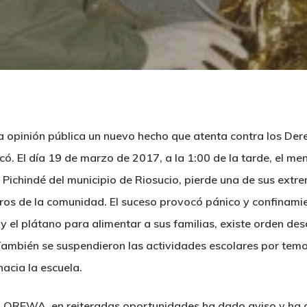
 la opinión pública un nuevo hecho que atenta contra los 
. El día 19 de marzo de 2017, a la 1:00 de la tarde, el me
ichindé del municipio de Riosucio, pierde una de sus extrem
ros de la comunidad. El suceso provocó pánico y confinam
íz y el plátano para alimentar a sus familias, existe orden de
 También se suspendieron las actividades escolares por temor
acia la escuela.
n OREWA, en reiteradas oportunidades ha dado aviso y ha d