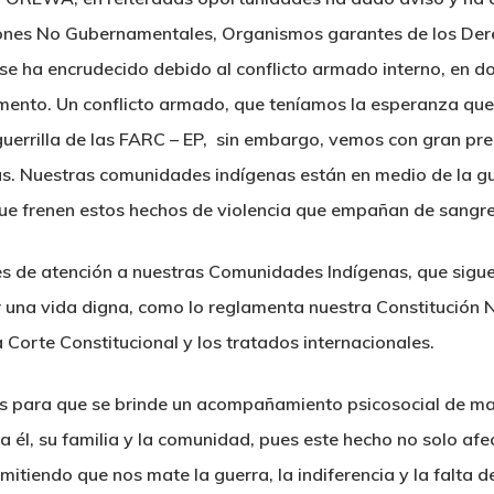
iones No Gubernamentales, Organismos garantes de los Der
 se ha encrudecido debido al conflicto armado interno, en d
ento. Un conflicto armado, que teníamos la esperanza que 
 guerrilla de las FARC – EP, sin embargo, vemos con gran pr
ías. Nuestras comunidades indígenas están en medio de la g
que frenen estos hechos de violencia que empañan de sangre n
es de atención a nuestras Comunidades Indígenas, que siguen
 una vida digna, como lo reglamenta nuestra Constitución Na
 Corte Constitucional y los tratados internacionales.
s para que se brinde un acompañamiento psicosocial de man
a él, su familia y la comunidad, pues este hecho no solo af
itiendo que nos mate la guerra, la indiferencia y la falta 