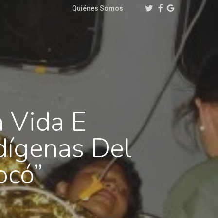
Twitter
Facebook
Google-
Quiénes Somos
Plus
a Vida E
dígenas Del
ocó”