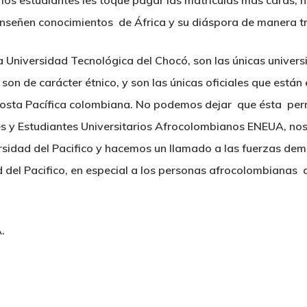
 los estudiantes les toque pagar las matriculas más caras, 
e enseñen conocimientos de África y su diáspora de manera t
la Universidad Tecnológica del Chocó,
son las únicas univers
 son de carácter étnico, y son las únicas oficiales que está
 costa Pacífica colombiana. No podemos dejar que ésta per
s y Estudiantes Universitarios Afrocolombianos ENEUA, no
rsidad del Pacifico y hacemos un llamado a las fuerzas demo
d del Pacifico, en especial a los personas afrocolombianas 
.