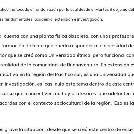
cifico, ha tocado el fondo, razón por la cual desde el Martes 8 de junio 
es fundamentales: academia, extensión e investigación.
d cuenta con una planta física obsoleta, con unos profeso
na formación docente que pueda responder a la necesidad de
ior que se creó como Universidad étnica, pero funciona con
 realidad de la comunidad de Buenaventura. En
extensión
es
nificativa en la región del Pacifico sur, es una Universidad
 en
investigación
, es casi nulo este tema dentro de este cen
ecurso que lo incentiven, no hay profesores que adelanten i
acordes con el contexto sociocultural de la región. Esa es l
 grave la situación, desde que se creó este centro de ense