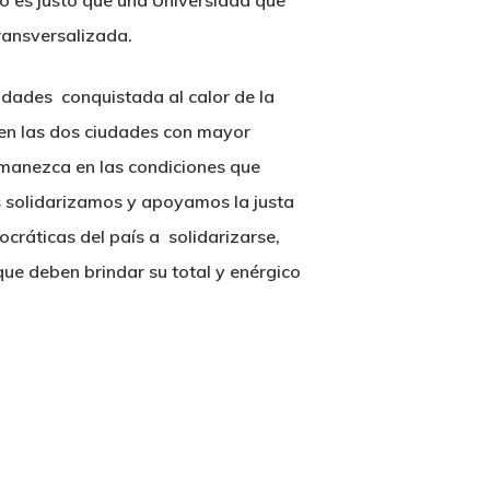
no es justo que una Universidad que
ransversalizada.
idades conquistada al calor de la
n en las dos ciudades con mayor
manezca en las condiciones que
s solidarizamos y apoyamos la justa
cráticas del país a solidarizarse,
que deben brindar su total y enérgico