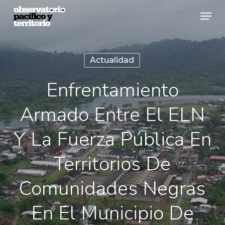
Skip
Menu
to
Close
main
Menu
content
Actualidad
Enfrentamiento
Armado Entre El ELN
Y La Fuerza Pública En
Territorios De
Comunidades Negras
En El Municipio De