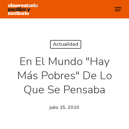
Skip
Menu
to
Close
main
Menu
content
Actualidad
En El Mundo "hay
Más Pobres" De Lo
Que Se Pensaba
julio 15, 2010