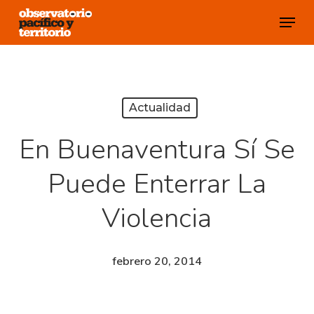
Skip
Menu
to
Close
main
Menu
content
Actualidad
En Buenaventura Sí Se
Puede Enterrar La
Violencia
febrero 20, 2014