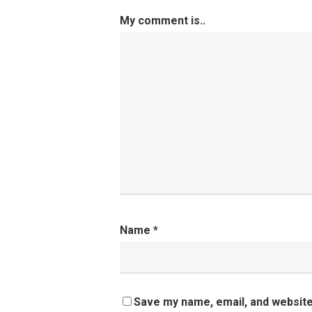
My comment is..
Name
*
Save my name, email, and website 