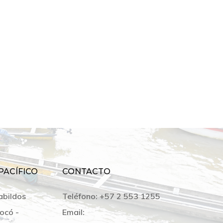
PACÍFICO
CONTACTO
abildos
Teléfono:
+57 2 553 1255
ocó -
Email: