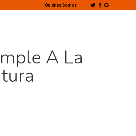
Twitter
Facebook
Google-
Quiénes Somos
Plus
umple A La
tura