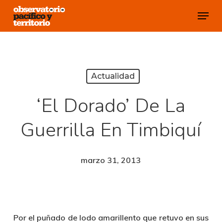
Skip
Menu
to
Close
main
Menu
content
Actualidad
‘El Dorado’ De La
Guerrilla En Timbiquí
marzo 31, 2013
Por el puñado de lodo amarillento que retuvo en sus