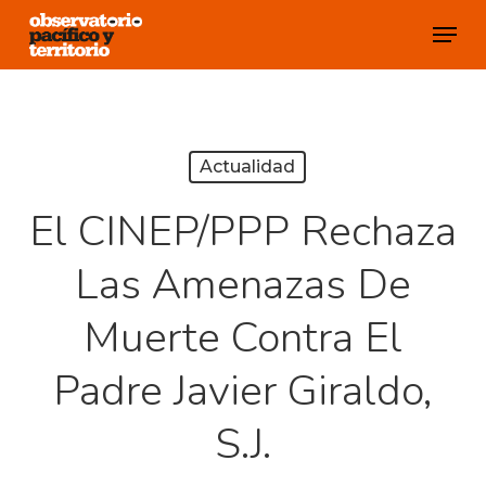
Skip
Menu
to
Close
main
Menu
content
Actualidad
El CINEP/PPP Rechaza
Las Amenazas De
Muerte Contra El
Padre Javier Giraldo,
S.J.