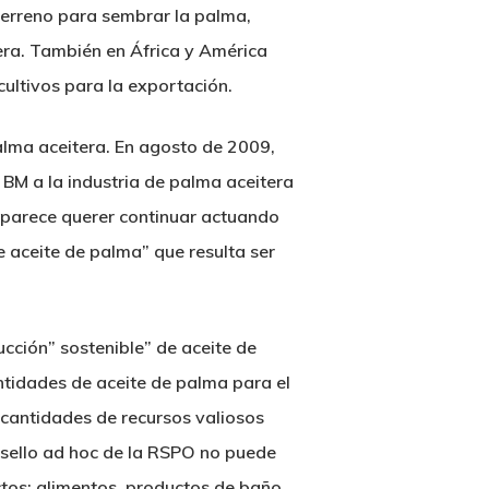
terreno para sembrar la palma,
ra. También en África y América
ultivos para la exportación.
alma aceitera. En agosto de 2009,
 BM a la industria de palma aceitera
l parece querer continuar actuando
e aceite de palma” que resulta ser
cción” sostenible” de aceite de
ntidades de aceite de palma para el
 cantidades de recursos valiosos
l sello ad hoc de la RSPO no puede
tos: alimentos, productos de baño,