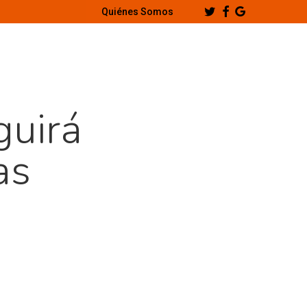
Twitter
Facebook
Google-
Quiénes Somos
Plus
guirá
as