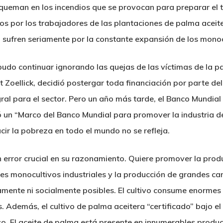
 queman en los incendios que se provocan para preparar el 
 por los trabajadores de las plantaciones de palma aceite
a sufren seriamente por la constante expansión de los monoc
pudo continuar ignorando las quejas de las víctimas de la p
 Zoellick, decidió postergar toda financiación por parte del
ral para el sector. Pero un año más tarde, el Banco Mundia
ntó un “Marco del Banco Mundial para promover la industria d
cir la pobreza en todo el mundo no se refleja.
 error crucial en su razonamiento. Quiere promover la produ
des monocultivos industriales y la producción de grandes ca
mente ni socialmente posibles. El cultivo consume enormes
s. Además, el cultivo de palma aceitera “certificado” bajo e
o. El aceite de palma está presente en innumerables produc