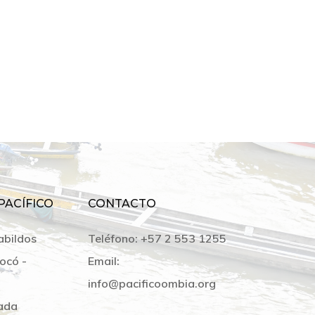
PACÍFICO
CONTACTO
abildos
Teléfono:
+57 2 553 1255
ocó -
Email:
info@pacificoombia.org
ada