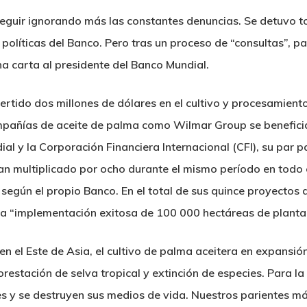
eguir ignorando más las constantes denuncias. Se detuvo t
 políticas del Banco. Pero tras un proceso de “consultas”, 
a carta al presidente del Banco Mundial.
rtido dos millones de dólares en el cultivo y procesamient
ompañías de aceite de palma como Wilmar Group se benefici
l y la Corporación Financiera Internacional (CFI), su par pa
an multiplicado por ocho durante el mismo período en todo
s, según el propio Banco. En el total de sus quince proyecto
, la “implementación exitosa de 100 000 hectáreas de planta
n el Este de Asia, el cultivo de palma aceitera en expansión
eforestación de selva tropical y extinción de especies. Para 
s y se destruyen sus medios de vida. Nuestros parientes m