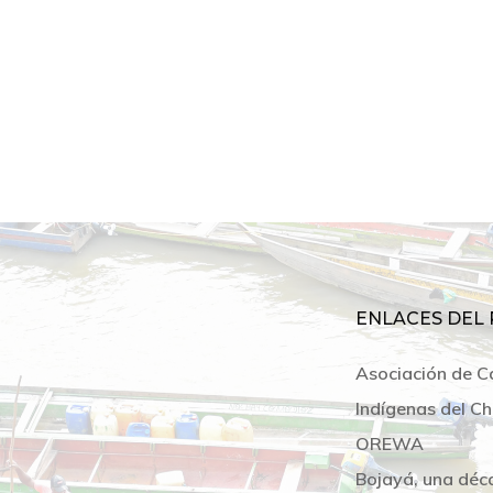
ENLACES DEL 
Asociación de C
Indígenas del Ch
OREWA
Bojayá, una déc