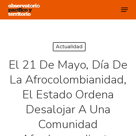
Skip
Menu
to
Close
main
Menu
content
Actualidad
El 21 De Mayo, Día De
La Afrocolombianidad,
El Estado Ordena
Desalojar A Una
Comunidad