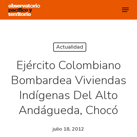
Skip
Menu
to
Close
main
Menu
content
Actualidad
Ejército Colombiano
Bombardea Viviendas
Indígenas Del Alto
Andágueda, Chocó
julio 18, 2012