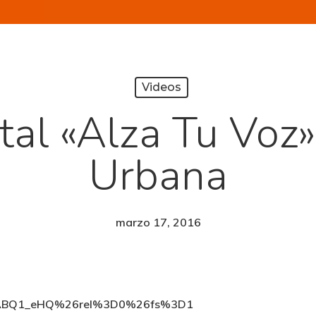
Videos
l «Alza Tu Voz»
Urbana
marzo 17, 2016
9WABQ1_eHQ%26rel%3D0%26fs%3D1