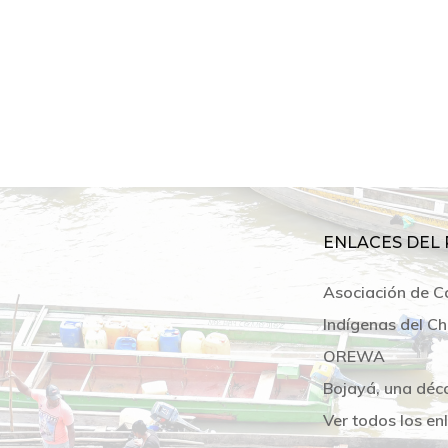
ENLACES DEL 
Asociación de C
Indígenas del Ch
OREWA
Bojayá, una déc
Ver todos los en