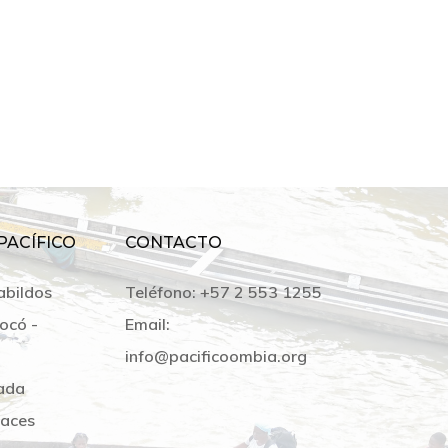
PACÍFICO
CONTACTO
abildos
Teléfono:
+57 2 553 1255
ocó -
Email:
info@pacificoombia.org
ada
laces