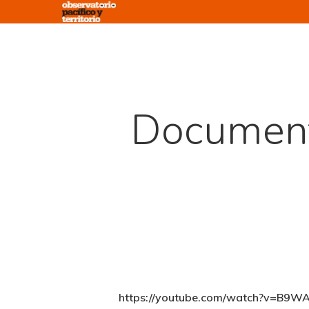
Skip
to
main
content
Documenta
https://youtube.com/watch?v=B