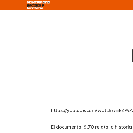
Skip
to
main
content
https://youtube.com/watch?v=kZ
El documental 9.70 relata la histori