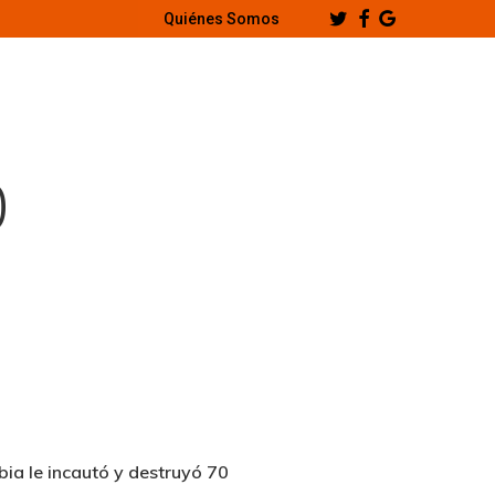
Twitter
Facebook
Google-
Quiénes Somos
Plus
0
bia le incautó y destruyó 70