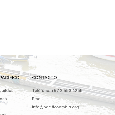
PACÍFICO
CONTACTO
abildos
Teléfono:
+57 2 553 1255
ocó -
Email:
info@pacificoombia.org