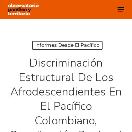
Skip
Menu
to
Close
main
Menu
content
Informes Desde El Pacífico
Discriminación
Estructural De Los
Afrodescendientes En
El Pacífico
Colombiano,