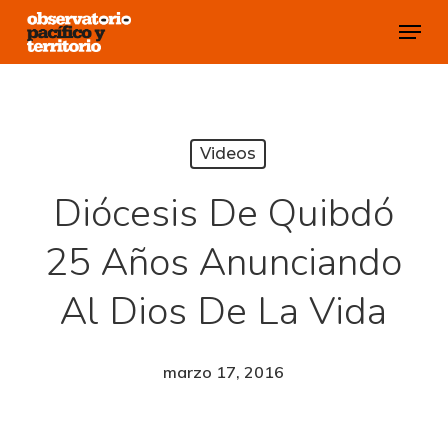
Skip
Menu
to
Close
main
Menu
content
Videos
Diócesis De Quibdó
25 Años Anunciando
Al Dios De La Vida
marzo 17, 2016