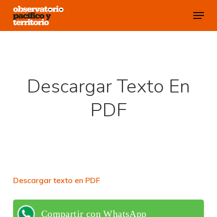
Skip
Menu
to
Close
main
Menu
content
Descargar Texto En
PDF
Descargar texto en PDF
Compartir con WhatsApp