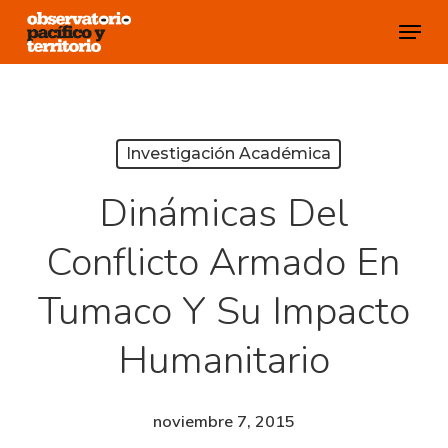
Skip
Menu
to
Close
main
Menu
content
Investigación Académica
Dinámicas Del
Conflicto Armado En
Tumaco Y Su Impacto
Humanitario
noviembre 7, 2015