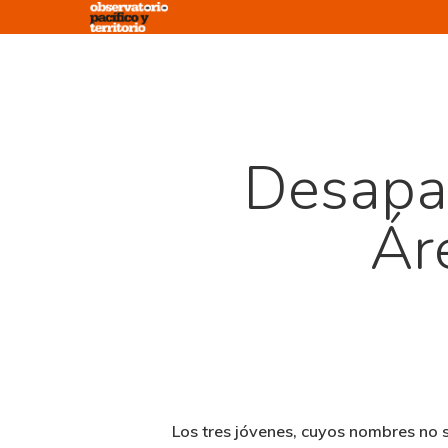
Skip
to
main
content
Desapar
Ár
Los tres jóvenes, cuyos nombres no 