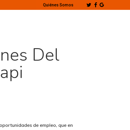
Twitter
Facebook
Google-
Quiénes Somos
Plus
enes Del
api
e oportunidades de empleo, que en