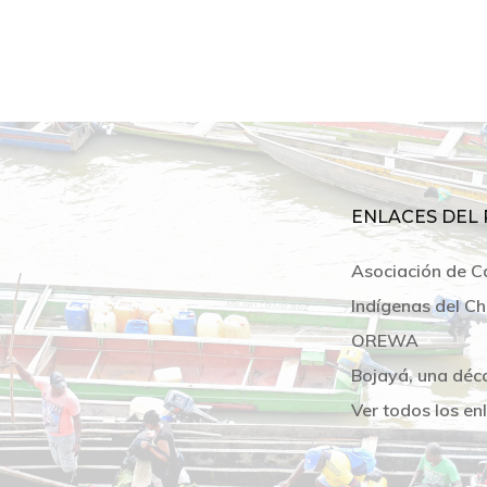
ENLACES DEL 
Asociación de C
Indígenas del Ch
OREWA
Bojayá, una déc
Ver todos los en