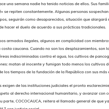
e una semana nadie ha tenido noticias de ellos. Sus famil
sé» se repiten constantemente. Algunas personas sospechan 
pos, seguirán como desaparecidos, situación que alargará má
de hacer el duelo de acuerdo a sus prácticas tradicionales.
os armados ilegales, algunos en complicidad con miembros 
 costa caucana. Cuando no son los desplazamientos, son lo
eas indiscriminadas contra el agua, los cultivos de pancog
nes: matan al inocente y fumigan todo menos los cultivos de
e los tiempos de la fundación de la República con sus más 
 exigen de las instituciones judiciales el pronto esclarecim
espeto al derecho internacional humanitario, y avanzar con c
 su parte, COCOCAUCA, reitera el llamado general de que y
PAZ
con justicia social.