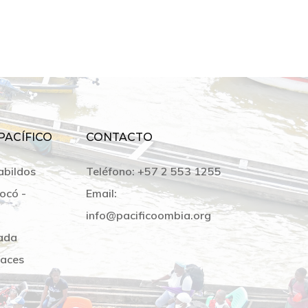
PACÍFICO
CONTACTO
abildos
Teléfono:
+57 2 553 1255
ocó -
Email:
info@pacificoombia.org
ada
laces