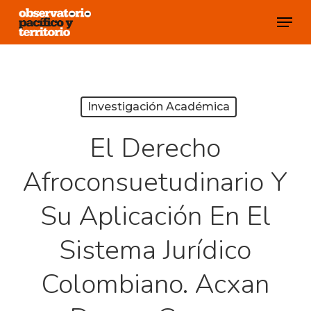
Skip
Menu
to
Close
main
Menu
content
Investigación Académica
El Derecho
Afroconsuetudinario Y
Su Aplicación En El
Sistema Jurídico
Colombiano. Acxan