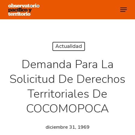
Skip
Menu
to
Close
main
Menu
content
Actualidad
Demanda Para La
Solicitud De Derechos
Territoriales De
COCOMOPOCA
diciembre 31, 1969