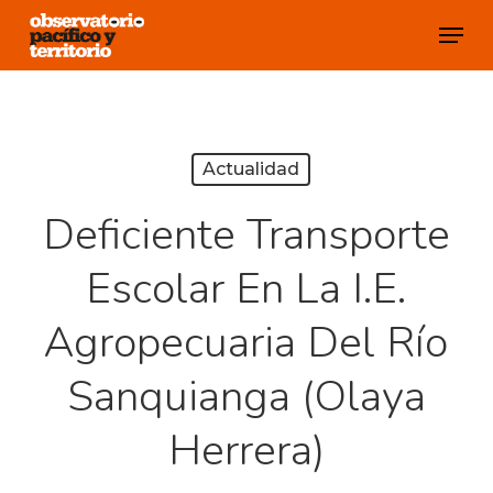
Skip
Menu
to
Close
main
Menu
content
Actualidad
Deficiente Transporte
Escolar En La I.E.
Agropecuaria Del Río
Sanquianga (Olaya
Herrera)