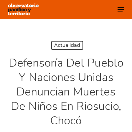
Skip
Menu
to
Close
main
Menu
content
Actualidad
Defensoría Del Pueblo
Y Naciones Unidas
Denuncian Muertes
De Niños En Riosucio,
Chocó