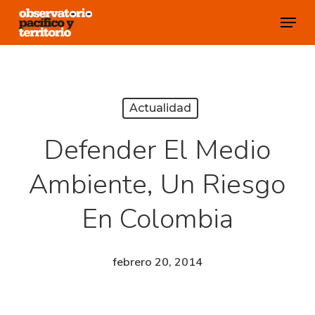
Skip
Menu
to
Close
main
Menu
content
Actualidad
Defender El Medio
Ambiente, Un Riesgo
En Colombia
febrero 20, 2014