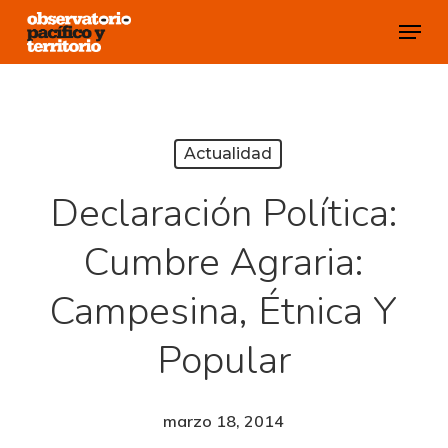
Skip
Menu
to
Close
main
Menu
content
Actualidad
Declaración Política:
Cumbre Agraria:
Campesina, Étnica Y
Popular
marzo 18, 2014