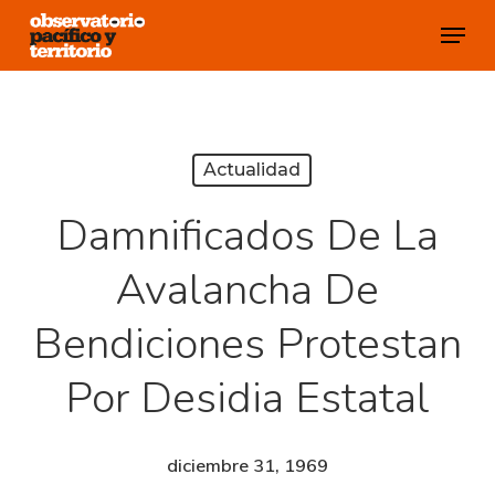
Skip
Menu
to
Close
main
Menu
content
Actualidad
Damnificados De La
Avalancha De
Bendiciones Protestan
Por Desidia Estatal
diciembre 31, 1969