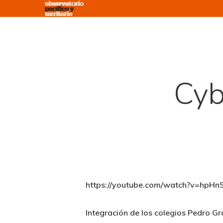
Skip
to
main
content
Cyb
https://youtube.com/watch?v=hp
Integración de los colegios Pedro G