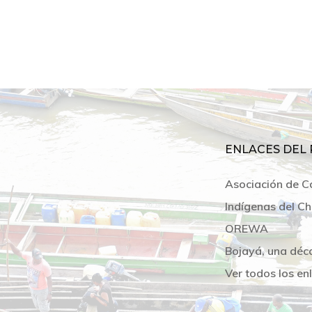
ENLACES DEL 
Asociación de C
Indígenas del Ch
OREWA
Bojayá, una déc
Ver todos los en