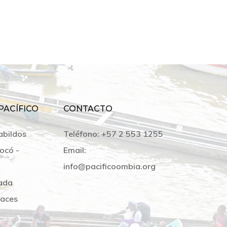
PACÍFICO
CONTACTO
abildos
Teléfono:
+57 2 553 1255
ocó -
Email:
info@pacificoombia.org
ada
laces