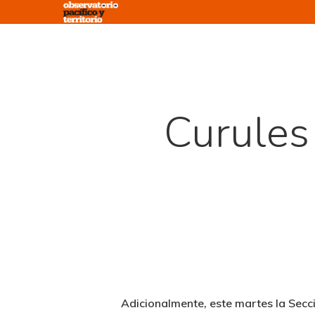
Skip
to
main
content
Curules
Adicionalmente, este martes la Secc