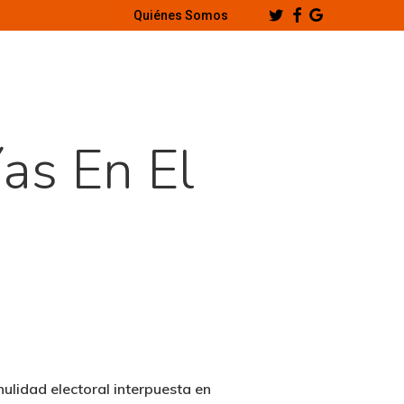
Twitter
Facebook
Google-
Quiénes Somos
Plus
as En El
ulidad electoral interpuesta en