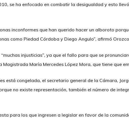
10, se ha enfocado en combatir la desigualdad y esto llev
nas inconformes que han querido hacer un alboroto porque
rsonas como Piedad Córdoba y Diego Angulo”, afirmó Orozco
uchas injusticias”, ya que el fallo para que se pronunciar
 la Magistrada María Mercedes López Mora, que tiene que emi
rules está congelada, el secretario general de la Cámara, Jo
orque no existe representación, también el número de integ
uesta para los que ingresen a legislar en favor de la comuni