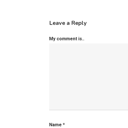
Leave a Reply
My comment is..
Name
*