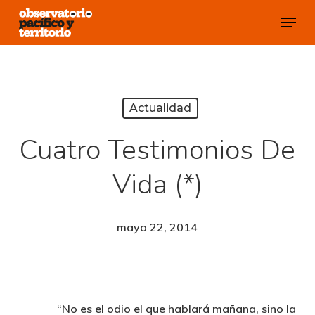
Skip
Menu
to
Close
main
Menu
content
Actualidad
Cuatro Testimonios De
Vida (*)
mayo 22, 2014
“No es el odio el que hablará mañana, sino la