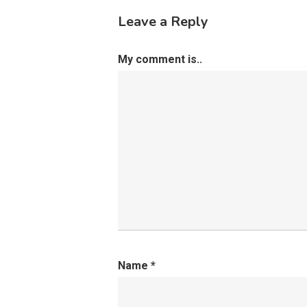
Leave a Reply
My comment is..
Name
*