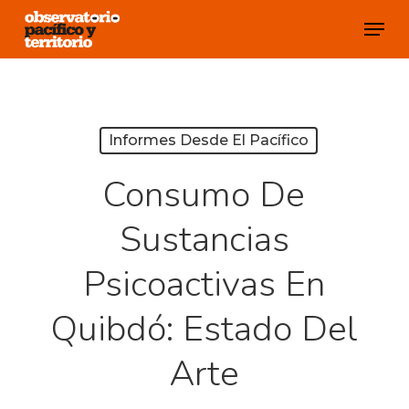
Skip
Menu
to
Close
main
Menu
content
Informes Desde El Pacífico
Consumo De
Sustancias
Psicoactivas En
Quibdó: Estado Del
Arte