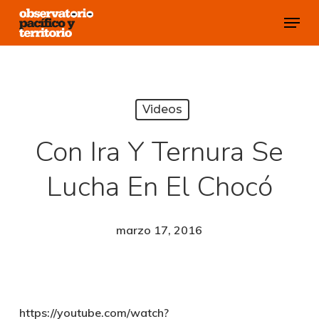
Skip
Menu
to
Close
main
Menu
content
Videos
Con Ira Y Ternura Se
Lucha En El Chocó
marzo 17, 2016
https://youtube.com/watch?