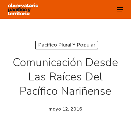
Skip
Menu
to
Close
main
Menu
content
Pacífico Plural Y Popular
Comunicación Desde
Las Raíces Del
Pacífico Nariñense
mayo 12, 2016