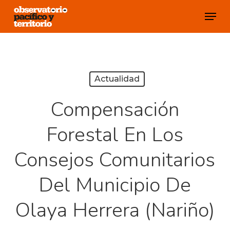
Skip
Menu
to
Close
main
Menu
content
Actualidad
Compensación
Forestal En Los
Consejos Comunitarios
Del Municipio De
Olaya Herrera (Nariño)