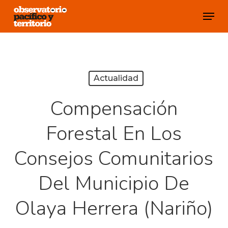
Skip
Menu
to
Close
main
Menu
content
Actualidad
Compensación
Forestal En Los
Consejos Comunitarios
Del Municipio De
Olaya Herrera (Nariño)