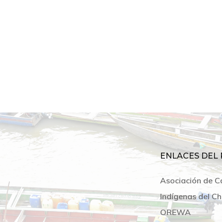
ENLACES DEL 
Asociación de C
Indígenas del Ch
OREWA