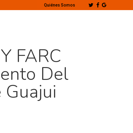
Twitter
Facebook
Google-
Quiénes Somos
Plus
o Y FARC
ento Del
 Guajui