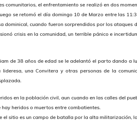
res comunitarios, el enfrentamiento se realizó en dos mome
luego se retomó el día domingo 10 de Marzo entre las 11:
a dominical, cuando fueron sorprendidos por los ataques 
sionó crisis en la comunidad, un terrible pánico e incerti
iam de 38 años de edad se le adelantó el parto dando a l
 lideresa, una Convitera y otras personas de la comun
splazada.
ridos en la población civil, aun cuando en las calles del pu
 hay heridos o muertos entre combatientes.
e el sitio es un campo de batalla por la alta militarización, l