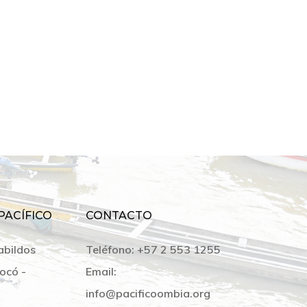
PACÍFICO
CONTACTO
abildos
Teléfono:
+57 2 553 1255
ocó -
Email:
info@pacificoombia.org