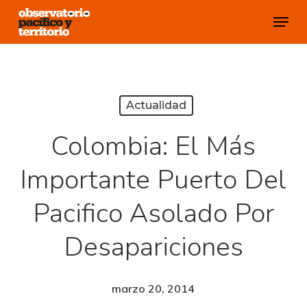
Skip
Menu
to
Close
main
Menu
content
Actualidad
Colombia: El Más
Importante Puerto Del
Pacifico Asolado Por
Desapariciones
marzo 20, 2014