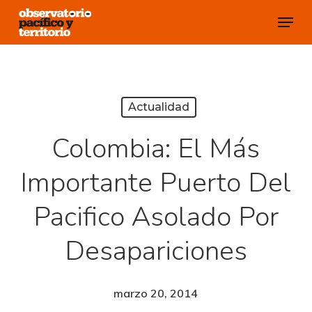
Skip
Menu
to
Close
main
Menu
content
Actualidad
Colombia: El Más
Importante Puerto Del
Pacifico Asolado Por
Desapariciones
marzo 20, 2014