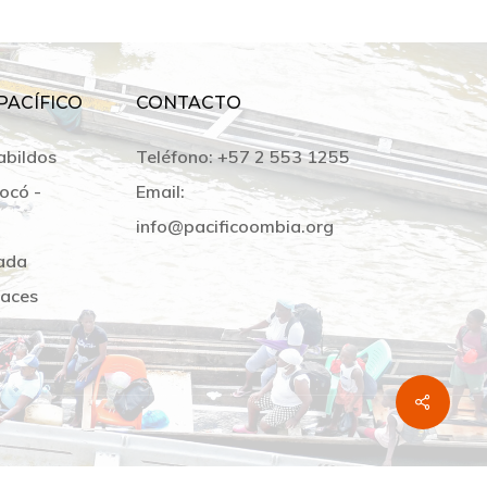
PACÍFICO
CONTACTO
abildos
Teléfono:
+57 2 553 1255
ocó -
Email:
info@pacificoombia.org
ada
laces
Share