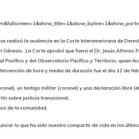
om&fullscreen=1&show_title=1&show_byline=1&show_port
 se realizó la audiencia en la Corte Interamericana de Der
n Génesis. La Corte aprobó que fuera el Dr. Jesús Alfonso 
Pacífico y del Observatorio Pacífico y Territorio, quien hic
intervención de hora y media de duración fue el dia 12 de feb
ronel), un testigo militar (coronel) y una declaración libre (el
to sobre justicia transicional.
gos de la comunidad.
nicar lo que ha sido nuestro compartir de vida en los últim