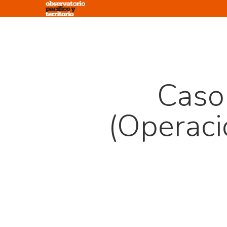
Skip
to
main
content
Caso
(Operaci