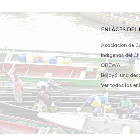
ENLACES DEL 
Asociación de C
Indígenas del Ch
OREWA
Bojayá, una déc
Ver todos los en