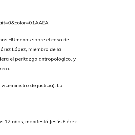
rait=0&color=01AAEA
echos HUmanos sobre el caso de
Flórez López, miembro de la
iera el peritazgo antropológico, y
rero.
 viceministro de justicia). La
os 17 años, manifestó Jesús Flórez.