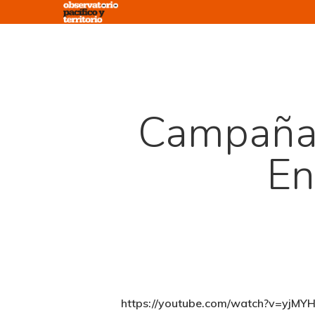
Skip
to
main
content
Campaña 
En
https://youtube.com/watch?v=yj