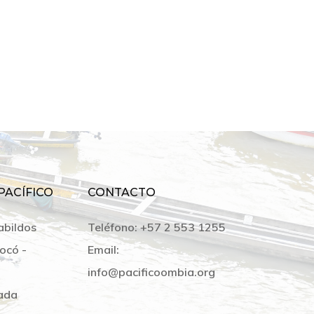
PACÍFICO
CONTACTO
abildos
Teléfono:
+57 2 553 1255
ocó -
Email:
info@pacificoombia.org
ada