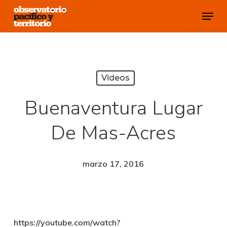
Skip
Menu
to
Close
main
Menu
content
Videos
Buenaventura Lugar
De Mas-Acres
marzo 17, 2016
https://youtube.com/watch?