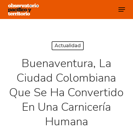
Skip
Menu
to
Close
main
Menu
content
Actualidad
Buenaventura, La
Ciudad Colombiana
Que Se Ha Convertido
En Una Carnicería
Humana