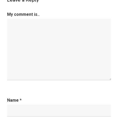
My comment is..
Name
*