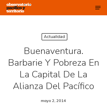
Skip
Menu
to
Close
main
Menu
content
Actualidad
Buenaventura.
Barbarie Y Pobreza En
La Capital De La
Alianza Del Pacífico
mayo 2, 2014