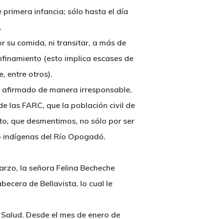
 primera infancia; sólo hasta el día
.
r su comida, ni transitar, a más de
nfinamiento (esto implica escases de
, entre otros).
an afirmado de manera irresponsable,
e las FARC, que la población civil de
to, que desmentimos, no sólo por ser
mo indígenas del Río Opogadó.
arzo, la señora Felina Becheche
ecera de Bellavista, lo cual le
 Salud. Desde el mes de enero de