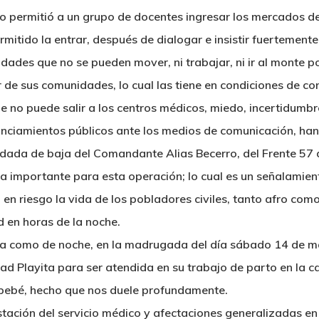
 no permitió a un grupo de docentes ingresar los mercados de
mitido la entrar, después de dialogar e insistir fuertemente
ades que no se pueden mover, ni trabajar, ni ir al monte po
de sus comunidades, lo cual las tiene en condiciones de co
 no puede salir a los centros médicos, miedo, incertidumbre
onunciamientos públicos ante los medios de comunicación, h
 dada de baja del Comandante Alias Becerro, del Frente 57 d
a importante para esta operación; lo cual es un señalamien
 en riesgo la vida de los pobladores civiles, tanto afro co
ad en horas de la noche.
día como de noche, en la madrugada del día sábado 14 de m
d Playita para ser atendida en su trabajo de parto en la cab
u bebé, hecho que nos duele profundamente.
tación del servicio médico y afectaciones generalizadas en