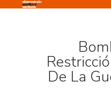
Skip
to
main
content
Bomb
Restricci
De La Gu