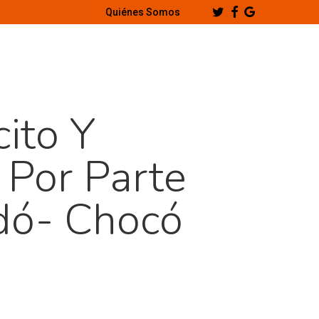
Twitter
Facebook
Google-
Quiénes Somos
Plus
ito Y
 Por Parte
dó- Chocó